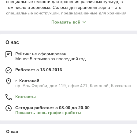
специальные емкости для хранения различных культур, в
том числе и зерновых. Силосы для хранения зерна – это
специальные конструкции, предназначенные для хранения
зерна и других сыпучих материалов. Они могут быть
Показать всё
изготовлены из различных материалов, включая сталь, бетон
и пластмассу. Силосы обеспечивают защиту зерна от влаги и
насекомых, сохраняют качество зерна и предотвращают
О нас
потери в результате складирования.
Чтобы обеспечить сохранность сырья, все силосы
Рейтинг не сформирован
оборудуются различными системами определения и
Менее 5 отзывов за последний год
контроля температуры и прочими датчиками, а вся
информация с них поступает на экран оператора.
Работает с 13.05.2016
Электроника контролирует уровень заполнения зерна и
обеспечивает возможность его фумигации.
г. Костанай
пр. Аль-Фараби, дом 119, офис 421, Костанай, Казахстан
Виды силосов для хранения зерна
Контакты
ПромИнвестСервис является производителем качественных
Сегодня работает с 08:00 до 20:00
Показать весь график работы
силосов для хранения зерна. Такие установки имеют
высокие характеристики и качество, а цена их ниже, чем
европейских силосов.
О нас
Компания производит все силосы из металла. Такие