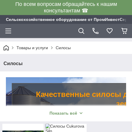
По всем вопросам обращайтесь к нашим
консультантам ☎
Сельскохозяйственное оборудование от ПромИнвестСерв
Товары и услуги
Силосы
Силосы
Качественные силосы д
зер
Показать всё
Если вам необходимы надёжные
функциональные силосы для зерна, куп