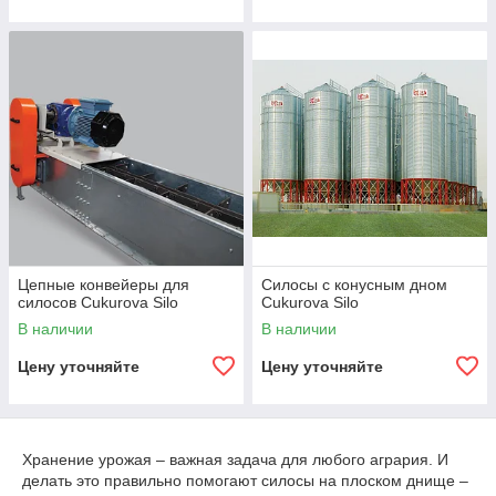
Нории для силосов.
Силосы для зерна с плоским и конусным
дном.
Конвейерные линии для обслуживания
силосов.
Цепные конвейеры для
Силосы с конусным дном
силосов Cukurova Silo
Cukurova Silo
В наличии
В наличии
Цену уточняйте
Цену уточняйте
Хранение урожая – важная задача для любого агрария. И
делать это правильно помогают силосы на плоском днище –