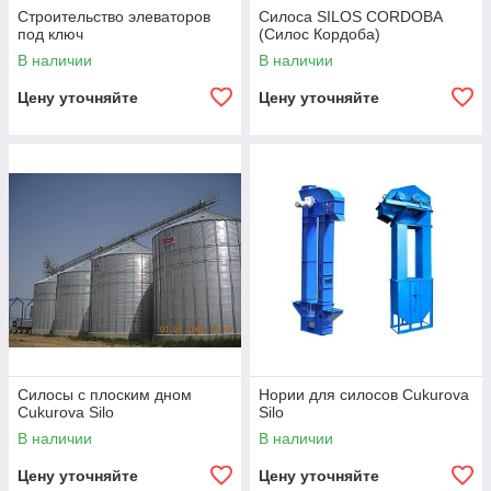
Строительство элеваторов
Силоса SILOS CORDOBA
необходимые комплектующие для их
под ключ
(Силос Кордоба)
стабильной работы.
В наличии
В наличии
Мы напрямую сотрудничаем с ведущими
европейскими и мировыми
Цену уточняйте
Цену уточняйте
производителями элеваторного
оборудования. Поэтому всем своим
клиентам мы гарантируем непревзойдённое
качество товаров.
Обратившись в компанию
ПромИнвестСервис, вы получаете
великолепную возможность купить силосы
для зерна недорого. Прямые поставки
товаров от производителей позволяют нам
устанавливать конкурентоспособные цены
на все товары.
Силосы с плоским дном
Нории для силосов Cukurova
Силосы для
Cukurova Silo
Silo
хранения зерна :
В наличии
В наличии
Цену уточняйте
Цену уточняйте