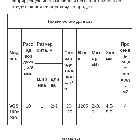
вибрирующую часть машины и поглощает вибрацию,
предотвращая ее передачу на продукт.
Технические данные
Расх
Размер
Про
од
сита, м
сеив
Мод
Про
Вес,
Мот
Ход,
воз
а-
ель
изв
кг
ор,
мм
духа
юща
оди-
кВт
,
м
3
/
я
тель
мин
пло
ност
Шир
Дли
щад
ь, т/
ина
на
ь,
ч
м
2
VGS
10
1
2х1
20-
1205
2х0,
4,5-
4
100x
25
9
5,5
200
Размеры