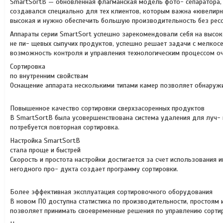
SmartSortB — обновленная флагманская модель фото- сепаратора, 
создавался специально для тех клиентов, которым важна «ювелирна
высокая и нужно обеспечить большую производительность без ресо
Аппараты серии SmartSort успешно зарекомендовали себя на высо
не пи- щевых сыпучих продуктов, успешно решает задачи с мелкос
возможность контроля и управления технологическим процессом оч
Сортировка
по внутренним свойствам
Оснащение аппарата несколькими типами камер позволяет обнаружив
Повышенное качество сортировки сверхзасоренных продуктов
В SmartSortB была усовершенствована система удаления для луч- ш
потребуется повторная сортировка.
Настройка SmartSortB
стала проще и быстрей
Скорость и простота настройки достигается за счет использования
негодного про- дукта создает программу сортировки.
Более эффективная эксплуатация сортировочного оборудования
В новом ПО доступна статистика по производительности, простоям 
позволяет принимать своевременные решения по управлению сорти