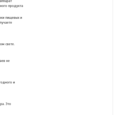
аппарат
дного продукта
Сепаратор SmartSort B
вки пищевых и
лучаете
В наличии
Цену уточняйте
ом свете.
аев не
годного и
ра. Это