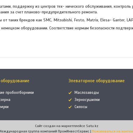
тами, поддержку из центров тех- нического обслуживания, контроль р
вания за счет планово-предупредительного ремонта.
таких брендов как SMC, Mitsubishi, Festo, Matrix, Elesa- Ganter, LAP
м немецком оборудовании. Соответствие нормам безопасности подтве
 оборудование
Элеваторное оборудование
кие пробоотборники
Маслозаводы
 зерна
Зерносушилки
 муки
Силосы
Сайт создан на маркетплейсе
Satu.kz
Международная группа компаний ПромИнвестСервис |
Пожаловаться на контен