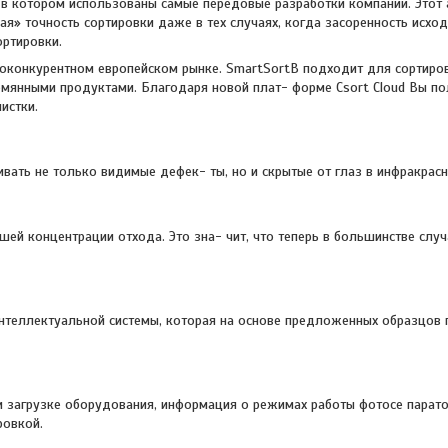
в котором использованы самые передовые разработки компании. Этот 
я» точность сортировки даже в тех случаях, когда засоренность исхо
ртировки.
коконкурентном европейском рынке. SmartSortB подходит для сортиро
емянными продуктами. Благодаря новой плат- форме Csort Cloud Вы по
истки.
ать не только видимые дефек- ты, но и скрытые от глаз в инфракрасн
ей концентрации отхода. Это зна- чит, что теперь в большинстве случ
 интеллектуальной системы, которая на основе предложенных образцов 
и загрузке оборудования, информация о режимах работы фотосе парато
ровкой.