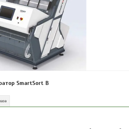
ратор SmartSort B
каза