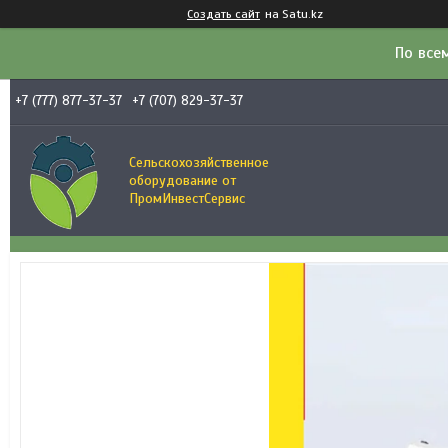
Создать сайт
на Satu.kz
По все
+7 (777) 877-37-37
+7 (707) 829-37-37
Сельскохозяйственное
оборудование от
ПромИнвестСервис