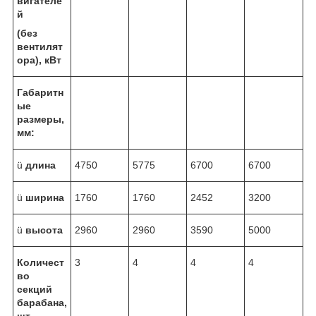
вигателе
й
(без
вентилят
ора),
кВт
Габаритн
ые
размеры,
мм:
ü
длина
4750
5775
6700
6700
ü
ширина
1760
1760
2452
3200
ü
высота
2960
2960
3590
5000
Количест
3
4
4
4
во
секций
барабана,
шт