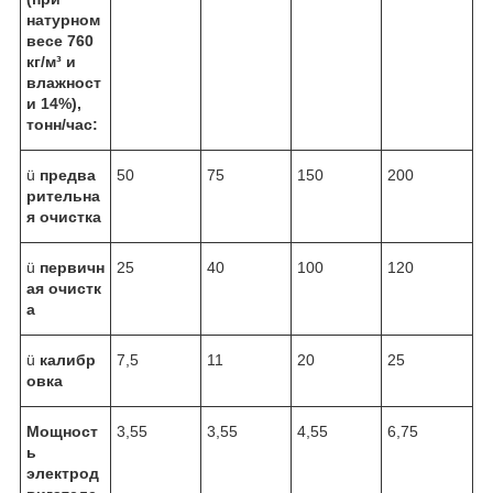
натурном
весе 760
кг/м³ и
влажност
и 14%),
тонн/час:
ü
предва
50
75
150
200
рительна
я
очистка
ü
первичн
25
40
100
120
ая
очистк
а
ü
калибр
7,5
11
20
25
овка
Мощност
3,55
3,55
4,55
6,75
ь
электрод